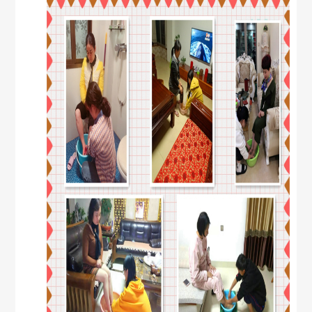
库
招
生
聘
天
地