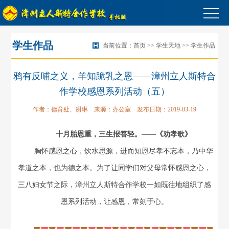
网
学生作品
当前位置：
首页
>>
学生天地
>>
学生作品
站
校
鸦有反哺之义，羊知跪乳之恩——漳州立人斯特合
首
园
教
作学校感恩系列活动（五）
页
动
学
实
作者：德育处、谢琳 来源：办公室 发布日期：2019-03-19
态
科
践
我
十月胎恩重，三生报答轻。——《劝孝歌》
研
成
与
教
胸怀感恩之心，饮水思源，进而知恩尽孝不忘本，乃中华
孝道之本，也为德之本。为了让同学们对父母常怀感恩之心，
才
外
师
校
三八妇女节之际，漳州立人斯特合作学校一如既往地组织了感
教
风
园
招
恩系列活动，让感恩，常刻于心。
采
图
生
学