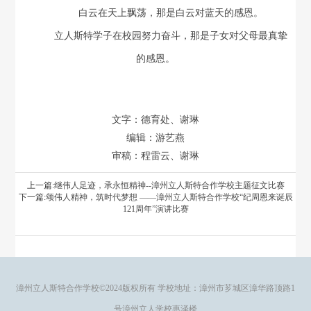
白云在天上飘荡，那是白云对蓝天的感恩。
立人斯特学子在校园努力奋斗，那是子女对父母最真挚
的感恩。
文字：德育处、谢琳
编辑：游艺燕
审稿：程雷云、谢琳
上一篇:
继伟人足迹，承永恒精神--漳州立人斯特合作学校主题征文比赛
下一篇:
颂伟人精神，筑时代梦想 ——漳州立人斯特合作学校“纪周恩来诞辰
121周年”演讲比赛
漳州立人斯特合作学校©2024版权所有 学校地址：漳州市芗城区漳华路顶路1
号漳州立人学校惠泽楼